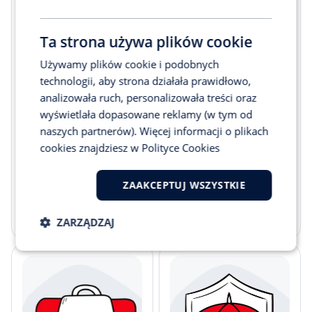
Ta strona używa plików cookie
Używamy plików cookie i podobnych
technologii, aby strona działała prawidłowo,
analizowała ruch, personalizowała treści oraz
wyświetlała dopasowane reklamy (w tym od
4.05.2026
6min
26.03.2026
7min
AC
AC
naszych partnerów). Więcej informacji o plikach
Likwidacja szkody z
Co zrobić po
cookies znajdziesz w
Polityce Cookies
AC – gotówkowo
kradzieży
czy bezgotówkowo?
samochodu i czy
Co wybrać i kiedy
ubezpieczenie
ZAAKCEPTUJ WSZYSTKIE
warsztat partnerski
zawsze zadziała?
to najlepsza opcja?
Czytaj więcej
Czytaj więcej
ZARZĄDZAJ