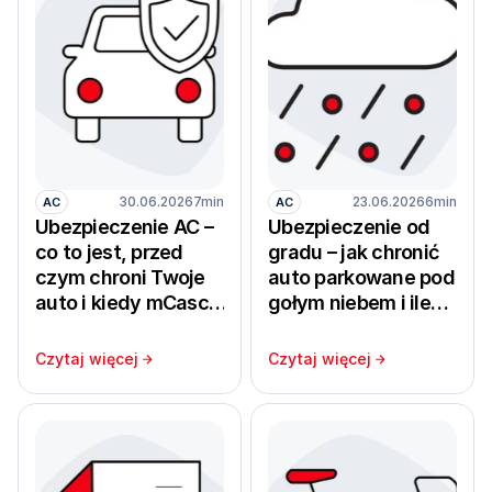
30.06.2026
7min
23.06.2026
6min
AC
AC
Ubezpieczenie AC –
Ubezpieczenie od
co to jest, przed
gradu – jak chronić
czym chroni Twoje
auto parkowane pod
auto i kiedy mCasco
gołym niebem i ile
to najlepszy wybór
kosztuje naprawa z
dla Twojego
własnej kieszeni
Czytaj więcej
Czytaj więcej
portfela?