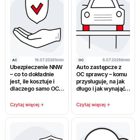
16.07.2026
5min
6.07.2026
6min
AC
OC
Ubezpieczenie NNW
Auto zastępcze z
– co to dokładnie
OC sprawcy – komu
jest, ile kosztuje i
przysługuje, na jak
dlaczego samo OC
długo i jak wynająć
nie chroni zdrowia
samochód bez
kierowcy i
ryzyka dopłat z
Czytaj więcej
Czytaj więcej
pasażerów
własnej kieszeni