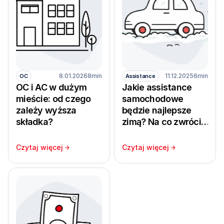
8.01.2026
8min
11.12.2025
6min
OC
Assistance
OC i AC w dużym
Jakie assistance
mieście: od czego
samochodowe
zależy wyższa
będzie najlepsze
składka?
zimą? Na co zwrócić
uwagę. Czym różnią
się oferty?
Czytaj więcej
Czytaj więcej