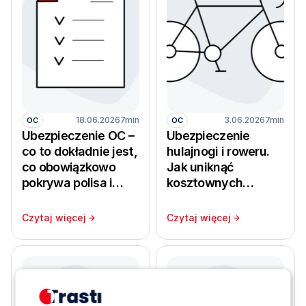
18.06.2026
7min
3.06.2026
7min
OC
OC
Ubezpieczenie OC –
Ubezpieczenie
co to dokładnie jest,
hulajnogi i roweru.
co obowiązkowo
Jak uniknąć
pokrywa polisa i
kosztownych
kiedy chroni majątek
szkód?
sprawcy wypadku?
Czytaj więcej
Czytaj więcej