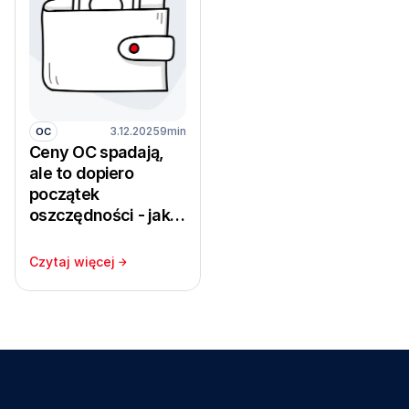
3.12.2025
9min
OC
Ceny OC spadają,
ale to dopiero
początek
oszczędności - jak
kupić OC taniej?
Czytaj więcej