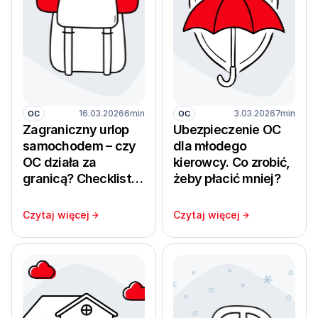
16.03.2026
6min
3.03.2026
7min
OC
OC
Zagraniczny urlop
Ubezpieczenie OC
samochodem – czy
dla młodego
OC działa za
kierowcy. Co zrobić,
granicą? Checklista
żeby płacić mniej?
ochrony przed
letnim wyjazdem
Czytaj więcej
Czytaj więcej