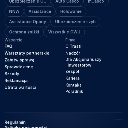
Ubezpieczenie OC
Auto Casco
mCasco
NNW
Assistance
Holowanie
Assistance Opony
Ubezpieczenie szyb
Ochrona zniżki
Wszystkie OWU
Wsparcie
Firma
FAQ
O Trasti
Warsztaty partnerskie
Nadzór
Dla Akcjonariuszy
Załatw sprawę
i inwestorów
Sprawdź cenę
Zespół
Szkody
Kariera
Reklamacja
Kontakt
Utrata wartości
Poradnik
Regulamin
Polityka prywatności