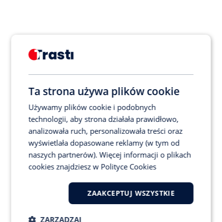
• 
Zakresu uszkodzeń pojazdu w następstwie szkody
• Stanu technicznego pojazdu przed kolizją/wypadkiem
• Okresu eksploatacji pojazdu
• Typu i modelu pojazdu.
Ta strona używa plików cookie
Pojęcie ubytku wartości następuje w przypadku:
Używamy plików cookie i podobnych
• 
naprawy wykonanej poprawnie – bez wad 
technologii, aby strona działała prawidłowo,
wykonawczych,
analizowała ruch, personalizowała treści oraz
• 
naprawy wykonanej zgodnie z technologią 
wyświetlała dopasowane reklamy (w tym od
producenta pojazdu,
naszych partnerów). Więcej informacji o plikach
• 
użycia nowych części zamiennych,
cookies znajdziesz w
Polityce Cookies
• 
gdy nie zaistniała szkoda całkowita,
• 
gdy doszło do pierwszego uszkodzenia na 
lakierowanych, metalowych elementach stałych 
ZAAKCEPTUJ WSZYSTKIE
nadwozia pojazdu.
ZARZĄDZAJ