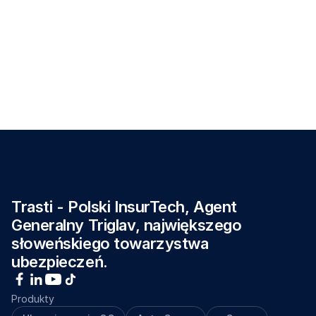
wypłacane jest w ramach świadczenia z OC.
Zgodnie z art. 361 § 2 Kodeksu Cywilnego masz prawo 
do pełnej kompensacji szkody.
W przypadku spełnienia warunków prosimy o 
zgloszenie roszczenia za pośrednictwem 
adresu 
szkody@trasti.pl
Trasti - Polski InsurTech, Agent 
Generalny Triglav, największego 
słoweńskiego towarzystwa 
ubezpieczeń.
Produkty