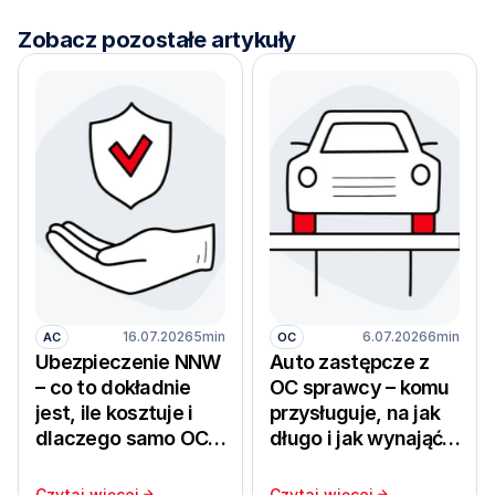
Zobacz pozostałe artykuły
16.07.2026
5min
6.07.2026
6min
AC
OC
Ubezpieczenie NNW
Auto zastępcze z
– co to dokładnie
OC sprawcy – komu
jest, ile kosztuje i
przysługuje, na jak
dlaczego samo OC
długo i jak wynająć
nie chroni zdrowia
samochód bez
kierowcy i
ryzyka dopłat z
Czytaj więcej
Czytaj więcej