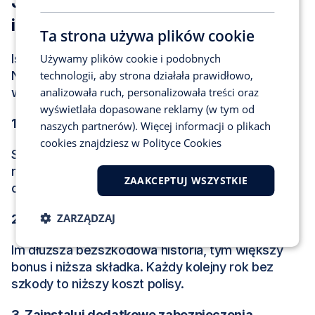
Jak obniżyć koszty ubezpieczenia OC 
i AC samochodu w dużym mieście?
Ta strona używa plików cookie
Używamy plików cookie i podobnych
Istnieją sposoby na zmniejszenie kosztów polisy. 
technologii, aby strona działała prawidłowo,
Nawet w dużym mieście. Oto kilka praktycznych 
analizowała ruch, personalizowała treści oraz
wskazówek:
wyświetlała dopasowane reklamy (w tym od
1. Porównaj oferty różnych ubezpieczycieli
naszych partnerów). Więcej informacji o plikach
cookies znajdziesz w
Polityce Cookies
Stawki mogą różnić się nawet o kilkaset złotych 
rocznie. Poświęć chwilę na porównanie ofert 
ZAAKCEPTUJ WSZYSTKIE
online i wybór najkorzystniejszej.
ZARZĄDZAJ
2. Jedź ostrożnie i unikaj szkód
Im dłuższa bezszkodowa historia, tym większy 
bonus i niższa składka. Każdy kolejny rok bez 
szkody to niższy koszt polisy.
3. Zainstaluj dodatkowe zabezpieczenia 