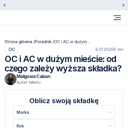
Otrzymaliśmy wyróżnienie Insurtech Roku 2025.
Sprawdź
Strona główna /
Poradnik /
OC i AC w dużym
mieście: od czego
OC
8.01.2026
8 min
zależy wyższa
OC i AC w dużym mieście: od 
składka?
czego zależy wyższa składka?
Małgosia Caban
Autor tekstu
Oblicz swoją składkę
Marka
Rok