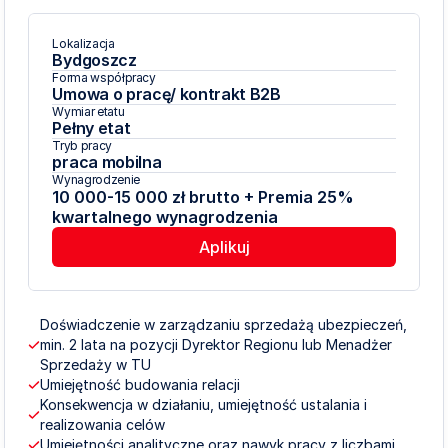
Bydgoszcz
Lokalizacja
Bydgoszcz
Forma współpracy
Umowa o pracę/ kontrakt B2B
Wymiar etatu
Pełny etat
Tryb pracy
praca mobilna
Wynagrodzenie
10 000-15 000 zł brutto + Premia 25% 
kwartalnego wynagrodzenia
Aplikuj
Doświadczenie w zarządzaniu sprzedażą ubezpieczeń, 
min. 2 lata na pozycji Dyrektor Regionu lub Menadżer 
Sprzedaży w TU
Umiejętność budowania relacji
Konsekwencja w działaniu, umiejętność ustalania i 
realizowania celów
Umiejętności analityczne oraz nawyk pracy z liczbami