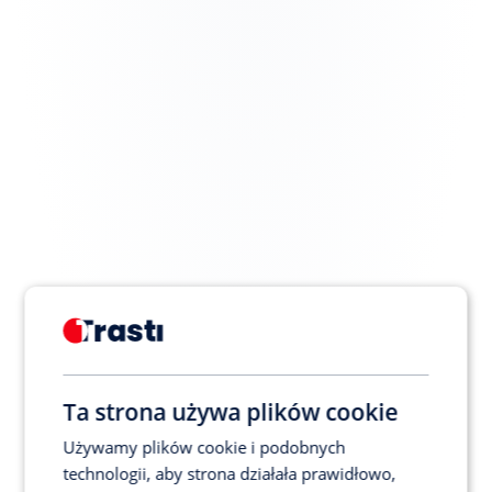
Atrakcyjny system premiowy i 
benefitów
Innowacyjne środowisko pracy
Możliwość udziału w 
ciekawych projektach
Zgrany zespół
Przejrzyste zasady współpracy 
Ta strona używa plików cookie
i jasne cele
Używamy plików cookie i podobnych
technologii, aby strona działała prawidłowo,