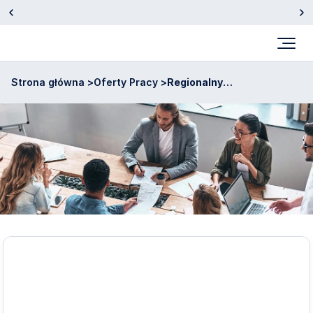
Otrzymaliśmy wyróżnienie Insurtech Roku 2025.
Sprawdź
Strona główna >
Oferty Pracy >
Regionalny
Dyrektor
Sprzedaży (k/m) -
Bydgoszcz
Regionalny
Dyrektor
Sprzedaży
(k/m)
-