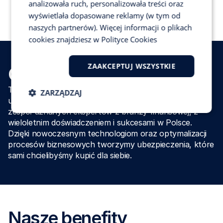
Praca hybrydowa
analizowała ruch, personalizowała treści oraz
wyświetlała dopasowane reklamy (w tym od
naszych partnerów). Więcej informacji o plikach
cookies znajdziesz w
Polityce Cookies
ZAAKCEPTUJ WSZYSTKIE
O nas
Trasti to innowacyjna marka na polskim rynku 
ZARZĄDZAJ
ubezpieczeń samochodowych. Naszą firmę zbudował 
zespół uznanych ekspertów z branży finansowej, z 
wieloletnim doświadczeniem i sukcesami w Polsce. 
Dzięki nowoczesnym technologiom oraz optymalizacji 
procesów biznesowych tworzymy ubezpieczenia, które 
sami chcielibyśmy kupić dla siebie.
Nasze benefity