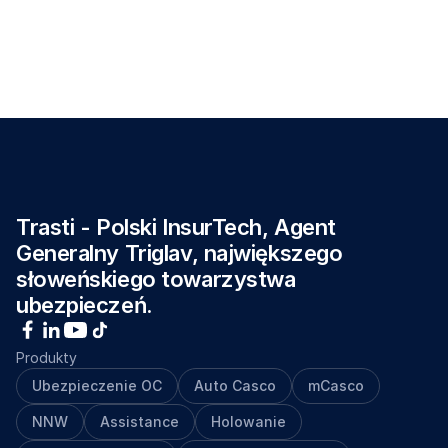
Z
o
s
t
a
ń
c
z
ę
ś
c
i
ą
z
e
s
p
o
ł
u
T
r
a
s
t
i
Pracuj nad rozwiązaniami, które łączą nowoczesną 
technologię z realnym bezpieczeństwem na drodze.
Zobacz oferty pracy
Trasti - Polski InsurTech, Agent 
Generalny Triglav, największego 
słoweńskiego towarzystwa 
ubezpieczeń.
Produkty
Ubezpieczenie OC
Auto Casco
mCasco
NNW
Assistance
Holowanie